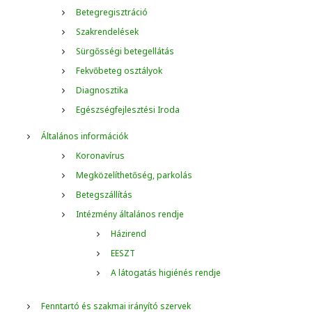
Betegregisztráció
:
Szakrendelések
Sürgősségi betegellátás
Fekvőbeteg osztályok
Diagnosztika
Egészségfejlesztési Iroda
Általános információk
Koronavírus
Megközelíthetőség, parkolás
Betegszállítás
Intézmény általános rendje
Házirend
EESZT
A látogatás higiénés rendje
Fenntartó és szakmai irányító szervek