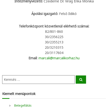
a
Intézményvezető:
Czeiderné Dr. Virág Erika Mónika
r
c
Ápolási igazgató:
Felső Ildikó
a
l
Telefonközpont közvetlenül elérhető számai:
82/801-860
i
30/2356225
K
30/2355213
ó
20/3210315
r
20/3117604
h
Email
:
marcali@marcalikorhaz.hu
á
z
K
S
e
e
a
r
r
c
e
Kiemelt menüpontok
h
s
é
Betegellátás
s