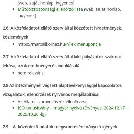
(web, saját honlap, ingyenes)
Műtőbiztostonsági ellenőrző lista
(web, saját honlap,
ingyenes)
2.6. A közfeladatot ellátó szerv által közzétett hirdetmények,
közlemények
https://marcalikorhaz.hu/
hírek menüpontja
2.7. A közfeladatot ellátó szerv által kiírt pályázatok szakmai
:
leírása, azok eredményei és indoklásuk
nem releváns
2.8.Az intézménynél végzett alaptevékenységgel kapcsolatos
vizsgálatok, ellenőrzések nyilvános megállapításai
Az Állami számvevőszék ellenőrzései
ISO tanúsítvány – magyar nyelvű (Érvényes: 2024.12.17. –
2026.10.20.-ig)
2.9. A közérdekű adatok megismerésére irányuló igények