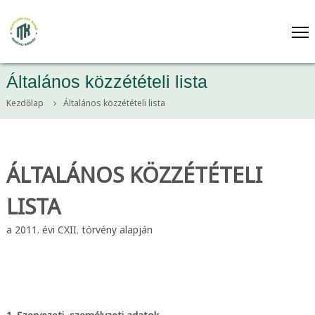
T
o
S
v
z
á
a
b
Általános közzétételi lista
p
b
a
l
Kezdőlap
Általános közzétételi lista
t
o
a
n
r
c
t
ÁLTALÁNOS KÖZZÉTÉTELI
a
z
l
a
o
LISTA
y
m
M
h
a 2011. évi CXII. törvény alapján
o
a
z
n
ó
M