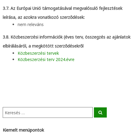
3.7. Az Európai Unió támogatásával megvalósuló fejlesztések
leírása, az azokra vonatkozó szerződések:
nem releváns
3.8. Közbeszerzési információk (éves terv, összegzés az ajánlatok
elbírálásáról, a megkötött szerződésekről
Közbeszerzési tervek
Közbeszerzési terv 2024.évre
K
S
e
e
a
r
r
c
e
Kiemelt menüpontok
h