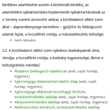
kérdőíves adatfelvétel esetén a kitöltendő kérdőív), az
adatvédelmi nyilvántartásba bejelentendő nyilvántartásoknak az
e törvény szerinti azonosító adatai; a közfeladatot ellátó szerv
által – alaptevékenysége keretében – gyűjtött és feldolgozott
adatok fajtái, a hozzáférés módja, a másolatkészítés költségei
nem releváns
2.5. A közfeladatot ellátó szerv nyilvános kiadványainak címe,
témája, a hozzáférés módja, a kiadvány ingyenessége, illetve a
:
költségtérítés mértéke
Általános beleegyező nyilatkoza
t (web, saját honlap,
ingyenes)
Egészségügyi dokumentum kikérő űrlap
(web, saját
honlap, ingyenes)
E
gészségügyi ellátással összefüggő fertőzés,
kockázatértékelési adatlap
(web, saját honlap, ingyenes)
Kényszerintézkedési adatlap
(web, saját honlap, ingyenes)
Multirezisztens kórokozó, kockázatértékelési adatlap