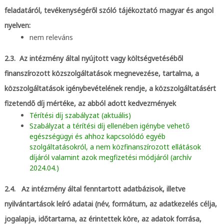
feladatáról, tevékenységéről szóló tájékoztató magyar és angol
nyelven:
nem releváns
2.3. Az intézmény által nyújtott vagy költségvetéséből
finanszírozott közszolgáltatások megnevezése, tartalma, a
közszolgáltatások igénybevételének rendje, a közszolgáltatásért
fizetendő díj mértéke, az abból adott kedvezmények
Térítési díj szabályzat (aktuális)
Szabályzat a térítési díj ellenében igénybe vehető
egészségügyi és ahhoz kapcsolódó egyéb
szolgáltatásokról, a nem közfinanszírozott ellátások
díjáról valamint azok megfizetési módjáról (archív
2024.04.)
2.4. Az intézmény által fenntartott adatbázisok, illetve
nyilvántartások leíró adatai (név, formátum, az adatkezelés célja,
jogalapja, időtartama, az érintettek köre, az adatok forrása,