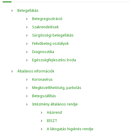
s
é
Betegellátás
s
Betegregisztráció
:
Szakrendelések
Sürgősségi betegellátás
Fekvőbeteg osztályok
Diagnosztika
Egészségfejlesztési Iroda
Általános információk
Koronavírus
Megközelíthetőség, parkolás
Betegszállítás
Intézmény általános rendje
Házirend
EESZT
A látogatás higiénés rendje