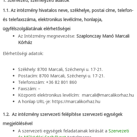
1. Szervezeti, személyzeti adatok
a
r
1.1. Az intézmény hivatalos neve, székhelye, postai címe, telefon-
c
és telefaxszáma, elektronikus levélcíme, honlapja,
a
ügyfélszolgálatának elérhetőségei
l
Az Intézmény megnevezése:
Szaplonczay Manó Marcali
i
Kórház
K
Elérhetőségi adatok:
ó
r
Székhely: 8700 Marcali, Széchenyi u. 17-21.
h
Postacím: 8700 Marcali, Széchenyi u. 17-21.
á
Telefonszám: +36 82 801 860
z
Faxszám: –
Központi elektronikus levélcím: marcali@marcalikorhaz.hu
A honlap URL-je: https://marcalikorhaz.hu
1.2. Az intézmény szervezeti felépítése szervezeti egységek
megjelölésével
A szervezeti egységek feladatainak leírását a
Szervezeti