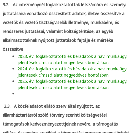
3.2. Az intézménynél foglalkoztatottak létszámára és személyi
juttatásaira vonatkozó összesített adatok, illetve összesítve a
vezetők és vezető tisztségviselők illetménye, munkabére, és
rendszeres juttatásai, valamint költségtérítése, az egyéb
alkalmazottaknak nyújtott juttatások fajtája és mértéke
összesítve
2023. évi foglalkoztatotti és béradatok a havi munkaügyi
jelentések címszó alatt negyedéves bontásban
2024. évi foglalkoztatotti és béradatok
a havi munkaügyi
jelentések címszó alatt negyedéves bontásban
2025. évi foglalkoztatotti és béradatok
a havi munkaügyi
jelentések címszó alatt negyedéves bontásban
3.3. A közfeladatot ellátó szerv által nyújtott, az
államháztartásról szóló törvény szerinti költségvetési
támogatások kedvezményezettjeinek nevére, a támogatás
céljára, összegére, továbbá a támogatási program megvalósítási