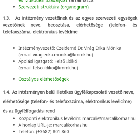
és Működési Szabályzat
tartalmazza.
Szervezeti struktúra (organogram)
1.3. Az intézmény vezetőinek és az egyes szervezeti egységek
vezetőinek neve, beosztása, elérhetősége (telefon- és
telefaxszáma, elektronikus levélcíme
Intézményvezető: Czeiderné Dr. Virág Erika Mónika
(email: virag.erika.monika@kmmk.hu)
Ápolási igazgató: Felső Ildikó
(email: felso.ildiko@kmmk.hu)
Osztályos elérhetőségek
1.4. Az intézményen belül illetékes ügyfélkapcsolati vezető neve,
elérhetősége (telefon- és telefaxszáma, elektronikus levélcíme)
és az ügyfélfogadási rend
Központi elektronikus levélcím: marcali@marcalikorhaz.hu
A honlap URL-je: marcalikorhaz.hu
Telefon: (+3682) 801 860