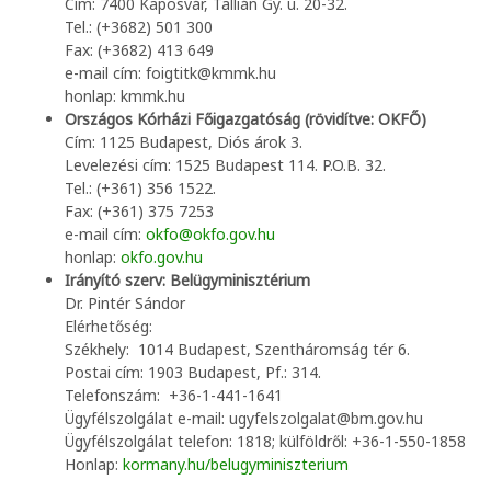
Cím: 7400 Kaposvár, Tallián Gy. u. 20-32.
Tel.: (+3682) 501 300
Fax: (+3682) 413 649
e-mail cím: foigtitk@kmmk.hu
honlap: kmmk.hu
Országos Kórházi Főigazgatóság (rövidítve: OKFŐ)
Cím: 1125 Budapest, Diós árok 3.
Levelezési cím: 1525 Budapest 114. P.O.B. 32.
Tel.: (+361) 356 1522.
Fax: (+361) 375 7253
e-mail cím:
okfo@okfo.gov.hu
honlap:
okfo.gov.hu
Irányító szerv: Belügyminisztérium
Dr. Pintér Sándor
Elérhetőség:
Székhely: 1014 Budapest, Szentháromság tér 6.
Postai cím: 1903 Budapest, Pf.: 314.
Telefonszám: +36-1-441-1641
Ügyfélszolgálat e-mail: ugyfelszolgalat@bm.gov.hu
Ügyfélszolgálat telefon: 1818; külföldről: +36-1-550-1858
Honlap:
kormany.hu/belugyminiszterium