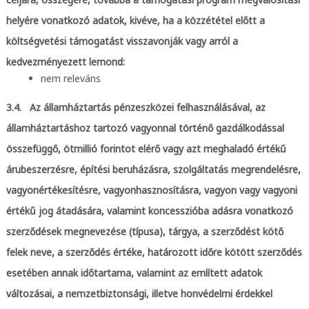
helyére vonatkozó adatok, kivéve, ha a közzététel előtt a
költségvetési támogatást visszavonják vagy arról a
kedvezményezett lemond:
nem releváns
3.4. Az államháztartás pénzeszközei felhasználásával, az
államháztartáshoz tartozó vagyonnal történő gazdálkodással
összefüggő, ötmillió forintot elérő vagy azt meghaladó értékű
árubeszerzésre, építési beruházásra, szolgáltatás megrendelésre,
vagyonértékesítésre, vagyonhasznosításra, vagyon vagy vagyoni
értékű jog átadására, valamint koncesszióba adásra vonatkozó
szerződések megnevezése (típusa), tárgya, a szerződést kötő
felek neve, a szerződés értéke, határozott időre kötött szerződés
esetében annak időtartama, valamint az említett adatok
változásai, a nemzetbiztonsági, illetve honvédelmi érdekkel